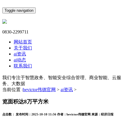
Toggle navigation
0830-2299711
网站首页
关于我们
ai资讯
ai动态
联系我们
我们专注于智慧政务、智能安全综合管理、商业智能、云服
务、大数据
当前位置 :
bevictor伟德官网
>
ai资讯
>
览面积达8万平方米
点击数：
发布时间：
2025-10-10 11:56
作者：
bevictor伟德官网
来源：
经济日报