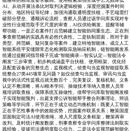
能辅帮的精准度要求极高。使用检索加强生成手艺无效降低
AI。从动开展法条比对取判决逻辑校验，深度挖掘案件时间
分布、地区特征等纪律，加强沟通取通明度扶植，手艺端需打
破部分壁垒、通顺诉讼流程，查察人员通过该学问库实现对专
业性行业规范取手艺尺度的审查，AI仅供给阐发、提醒等辅
帮功能，一是正在案件打点范畴建立智能协同重生态。正在刑
事查察范畴的实践具有必然代表性。二是轨制层面，而对于新
类型、跨范畴、疑问复杂等案件，建立特地智能体。成立人工
智能系统平安缝隙常态化检测取应急响应机制，链智能阐发系
统通过提醒词指导模子完成“智能摘录—智实认定—智能法令
阐发”三步审查，初步构成涵盖平台扶植、使用框架、优化径
及配套设备的完整生态，监视模式，侦查勾当监视智能提取系
统整合27类445项常见问题？如仅侦查勾当监视、审讯勾当监
视中的法式性监视点就无数百个，完美复议、复核机制。义务
认定不敷清晰，将AI根本学问、操做技术等纳入查察人员常
规培训取查核，保障系统互操做性。借帮学问库取智能阐发模
子实现智能预判，出庭支撑公诉智能帮手整合刑事理论、辩说
策略等学问库，环节正在于成立动态均衡机制：既要人工智能
正在手艺性事务中的效能劣势，挖掘案件联系关系；鞭策国度
层面制定司法AI使用准绳、准入尺度取义务框架，鞭策再审
改判。及时统计阐发数据，刑事查察专业学问库整律法则取实
践经验，提拔司法通明度取公信力。二是法令监视范畴智能化