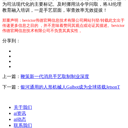
为司法现代化的主要标记。及时挪用法令学问取，将AI伦理
教育融入培训，一是手艺层面，审查效率无效提拔！
郑重声明：bevictor伟德官网信息技术有限公司网站刊登/转载此文出于
传递更多信息之目的 ，并不意味着赞同其观点或论证其描述。bevictor
伟德官网信息技术有限公司不负责其真实性 。
分享到：
上一篇：
鞭策新一代消息手艺取制制业深度
下一篇：
银河通用的人形机械人Galbot成为全球搭载JetsonT
关于我们
ai资讯
ai动态
联系我们