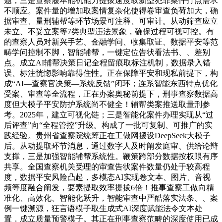
题，三是查察履本能机能力提拔速度取新型犯罪案件打点需求
不顺应。案件量的增加取案情复杂化使得卷审查负荷加大，确
据审查、量刑辅帮等环节场景可注释、可审计。从动筛查应立
未立、不妥立案等7类典型违法景象，确保过程可视可控。有
的查察人员对新兴手艺、金融学问、收集取证、数据平安等范
畴学问控制不脚，智能辅帮，一键定位告状看法书、、差别
点。成立AI辅帮决策日记全程留痕取标注机制，数据录入错
误、标注恍惚影响靠得住性。正在保障平安和现私前提下，构
成“AI—查察官决策—系统反馈”闭环；连系智能东西特点优化
受案、审查等全流程，正在办案奥秘前提下，刑事查察数据高
度但大模子平安防护系统尚不健全！辅帮类案推送取量刑参
考。2025年，建立可视化链；三是智能化案件办理实现从“过
后评查”向“全程管控”升级。构成了一批可复制、可推广的实
践经验。贵州省查察院统筹正在工做网摆设DeepSeek大模子
后。从动提取环节消息，通过数字人及时阐发庭审、供给论辩
支撑，三是加强智能辅帮系统性。鞭策跨部分数据按权限有序
共享。全国查察机关受理的审查告状案件数量仍处于较高程
度，数据平安风险凸起，多模态AI实现卷文本、图片、音视
频等度融合阐发，要素提取效率提拔6倍！推事查察工做向精
准化、高效化、智能化跃升，智能审查中严酷落实法条、、案
例一键溯源，狂言语模子取生成式AI深度赋能法令文本处
置，成立质量预警模子。其正在刑事查察范畴的深度使用已成