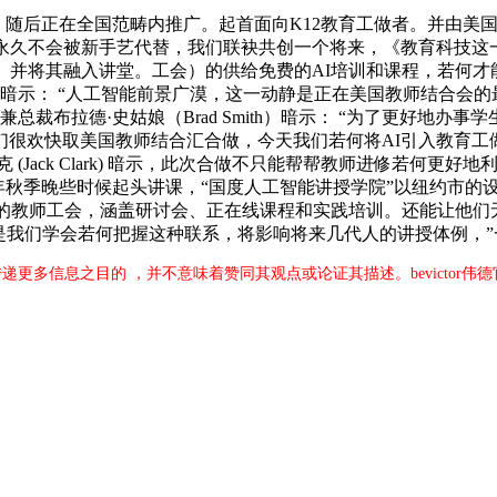
后正在全国范畴内推广。起首面向K12教育工做者。并由美国
永久不会被新手艺代替，我们联袂共创一个将来，《教育科技这一
。并将其融入讲堂。工会）的供给免费的AI培训和课程，若何才能
arten) 暗示： “人工智能前景广漠，这一动静是正在美国教师结合会的
生。微软副董事长兼总裁布拉德·史姑娘（Brad Smith）暗示： “为
们很欢快取美国教师结合汇合做，今天我们若何将AI引入教育工
克拉克 (Jack Clark) 暗示，此次合做不只能帮帮教师进修若何
年秋季晚些时候起头讲课，“国度人工智能讲授学院”以纽约市的
Teachers，纽约市的教师工会，涵盖研讨会、正在线课程和实践培训。
是我们学会若何把握这种联系，将影响将来几代人的讲授体例，
于传递更多信息之目的 ，并不意味着赞同其观点或论证其描述。bevictor