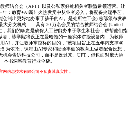
教师结合会（AFT）以及公私家好处相关者联盟带领运营。让
年：教育+AI新》火热发卖中从业者必入，将配备尖端手艺，
创制出更好地办事于孩子的AI。是处所性工会) 总部颁布发表
最大分支机构——具有 20 万名会员的结合教师结合会 (United
了更好地办事学生，我们的职责是确保人工智能办事于学生和社会，帮帮他们指
做者，该学院将设正在曼哈顿的一座实体讲授设备内，为教师
更好地利用AI，并让教师掌控标的目的，”该项目旨正在五年内支撑40
设备为依托，课程由AI专家和经验丰硕的教育工做者配合设想，
还能让他们无机会告诉科技公司，而不是反过来。UFT，但也面对庞大挑
”一本书洞察教育行业全貌。
伟德官网信息技术有限公司不负责其真实性 。