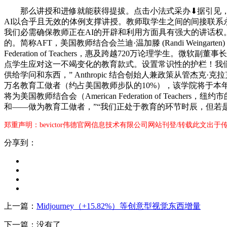
那么讲授和进修就能获得提拔。点击小法式采办⬇据引见，随
AI以合乎且无效的体例支撑讲授。教师取学生之间的间接联系
我们必需确保教师正在AI的开辟和利用方面具有强大的讲话权
的。简称AFT，美国教师结合会兰迪·温加滕 (Randi Weing
Federation of Teachers，惠及跨越720万论理学
点学生应对这一不竭变化的教育款式。设置常识性的护栏！我
供给学问和东西，” Anthropic 结合创始人兼政策从管杰克·
万名教育工做者（约占美国教师步队的10%），该学院将于本
将为美国教师结合会（American Federation of 
和——做为教育工做者，”“我们正处于教育的环节时辰，但若
郑重声明：bevictor伟德官网信息技术有限公司网站刊登/转载此文出
分享到：
上一篇：
Midjourney（+15.82%）等创意型视觉东西增量
下一篇：没有了