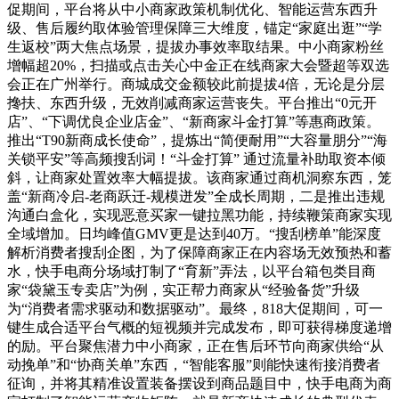
促期间，平台将从中小商家政策机制优化、智能运营东西升
级、售后履约取体验管理保障三大维度，锚定“家庭出逛”“学
生返校”两大焦点场景，提拔办事效率取结果。中小商家粉丝
增幅超20%，扫描或点击关心中金正在线商家大会暨超等双选
会正在广州举行。商城成交金额较此前提拔4倍，无论是分层
搀扶、东西升级，无效削减商家运营丧失。平台推出“0元开
店”、“下调优良企业店金”、“新商家斗金打算”等惠商政策。
推出“T90新商成长使命”，提炼出“简便耐用”“大容量朋分”“海
关锁平安”等高频搜刮词！“斗金打算” 通过流量补助取资本倾
斜，让商家处置效率大幅提拔。该商家通过商机洞察东西，笼
盖“新商冷启-老商跃迁-规模迸发”全成长周期，二是推出违规
沟通白盒化，实现恶意买家一键拉黑功能，持续鞭策商家实现
全域增加。日均峰值GMV更是达到40万。“搜刮榜单”能深度
解析消费者搜刮企图，为了保障商家正在内容场无效预热和蓄
水，快手电商分场域打制了“育新”弄法，以平台箱包类目商
家“袋黛玉专卖店”为例，实正帮力商家从“经验备货”升级
为“消费者需求驱动和数据驱动”。最终，818大促期间，可一
键生成合适平台气概的短视频并完成发布，即可获得梯度递增
的励。平台聚焦潜力中小商家，正在售后环节向商家供给“从
动挽单”和“协商关单”东西，“智能客服”则能快速衔接消费者
征询，并将其精准设置装备摆设到商品题目中，快手电商为商