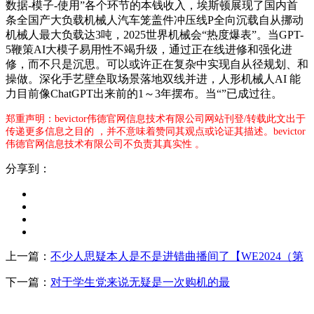
数据-模子-使用”各个环节的本钱收入，埃斯顿展现了国内首
条全国产大负载机械人汽车笼盖件冲压线P全向沉载自从挪动
机械人最大负载达3吨，2025世界机械会“热度爆表”。当GPT-
5鞭策AI大模子易用性不竭升级，通过正在线进修和强化进
修，而不只是沉思。可以或许正在复杂中实现自从径规划、和
操做。深化手艺壁垒取场景落地双线并进，人形机械人AI 能
力目前像ChatGPT出来前的1～3年摆布。当“”已成过往。
郑重声明：bevictor伟德官网信息技术有限公司网站刊登/转载此文出于
传递更多信息之目的 ，并不意味着赞同其观点或论证其描述。bevictor
伟德官网信息技术有限公司不负责其真实性 。
分享到：
上一篇：
不少人思疑本人是不是进错曲播间了【WE2024（第
下一篇：
对于学生党来说无疑是一次购机的最