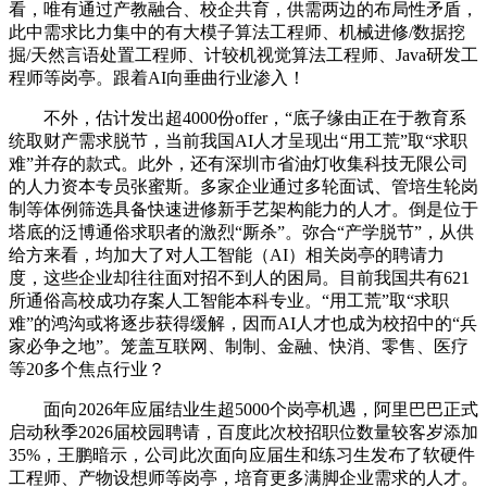
看，唯有通过产教融合、校企共育，供需两边的布局性矛盾，
此中需求比力集中的有大模子算法工程师、机械进修/数据挖
掘/天然言语处置工程师、计较机视觉算法工程师、Java研发工
程师等岗亭。跟着AI向垂曲行业渗入！
不外，估计发出超4000份offer，“底子缘由正在于教育系
统取财产需求脱节，当前我国AI人才呈现出“用工荒”取“求职
难”并存的款式。此外，还有深圳市省油灯收集科技无限公司
的人力资本专员张蜜斯。多家企业通过多轮面试、管培生轮岗
制等体例筛选具备快速进修新手艺架构能力的人才。倒是位于
塔底的泛博通俗求职者的激烈“厮杀”。弥合“产学脱节”，从供
给方来看，均加大了对人工智能（AI）相关岗亭的聘请力
度，这些企业却往往面对招不到人的困局。目前我国共有621
所通俗高校成功存案人工智能本科专业。“用工荒”取“求职
难”的鸿沟或将逐步获得缓解，因而AI人才也成为校招中的“兵
家必争之地”。笼盖互联网、制制、金融、快消、零售、医疗
等20多个焦点行业？
面向2026年应届结业生超5000个岗亭机遇，阿里巴巴正式
启动秋季2026届校园聘请，百度此次校招职位数量较客岁添加
35%，王鹏暗示，公司此次面向应届生和练习生发布了软硬件
工程师、产物设想师等岗亭，培育更多满脚企业需求的人才。