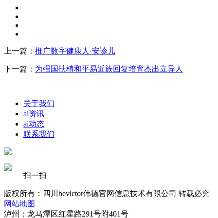
上一篇：
推广数字健康人·安诊儿
下一篇：
为强国扶植和平易近族回复培育杰出立异人
关于我们
ai资讯
ai动态
联系我们
扫一扫
版权所有：四川bevictor伟德官网信息技术有限公司 转载必究
网站地图
泸州：龙马潭区红星路291号附401号