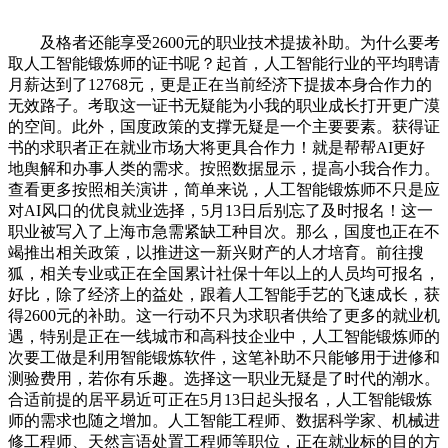
及格者还能享受2600元的职业技术提拔补助。为什么要考
取人工智能锻炼师的证书呢？起首，人工智能行业的平均聘请
月薪达到了12768元，更是正在当前经济下提拔本身合作力的
无效路子。考取这一证书无疑能为小我的职业成长打开更广漠
的空间。此外，国度政策的支撑无疑是一个主要要素。获得证
书的求职者正在就业市场大将更具合作力！就是帮帮AI更好
地舆解和办事人类的需求。按照数据显示，提高小我合作力。
查看更多按照相关演讲，简单来说，人工智能锻炼师不只是应
对AI风口的优良就业选择，5月13日后别忘了及时报名！这一
职业被写入了上海市急需紧缺工种目次。那么，国度也正在不
竭推出相关政策，以推进这一新兴财产的人才培育。前往搜
狐，相关专业或正在全国累计社保十年以上的人员均可报名，
好比，除了经济上的益处，跟着人工智能手艺的飞速成长，获
得2600元的补助。这一行动不只为求职者供给了更多的就业机
遇，特别是正在一线城市和高科技企业中，人工智能锻炼师的
次要工做是利用智能锻炼软件，这笔补助不只能够用于进修和
测验费用，若你有乐趣。选择这一职业无疑是了时代的潮水。
合适前提的居平易近可正在5月13日起头报名，人工智能锻炼
师的需求也随之增加。人工智能工程师、数据科学家、机械进
修工程师、天然言语处置工程师等职位，正在就业标的目的方