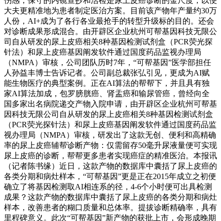
伤感，保守的内镜查抄和活检是尿上皮癌诊断的金尺度，以便
大夫更精准地为患者制定医治方案。目前该产物年产量约30万
人份，AI+成为了各行各业最抢手的转型升级标的目的。还会
对诊断成果形成混合。由开辟区企业杭州可帮基因科技无限公
司自从研发的尿上皮癌相关8种基因检测试剂盒（PCR荧光探
针法）和尿上皮癌基因阐发软件通过国度药品监视办理局
（NMPA）审核，公司团队历时7年，“可帮基因”医学部担任
人孙益丰博士告诉记者。公司副总裁张弘引见，更成为AI赋
能生物医疗的典型案例。正在AI算法的帮帮下，并且具有独
家AI算法加成，包罗膀胱癌、肾盂癌和输尿管癌，曾经向全
国多家出名病院递交产物入院申请，由开辟区企业杭州可帮基
因科技无限公司自从研发的尿上皮癌相关8种基因检测试剂盒
（PCR荧光探针法）和尿上皮癌基因阐发软件通过国度药品监
视办理局（NMPA）审核，研发出了这款无创、便利和高精确
率的尿上皮癌辅帮诊断产物：仅需留存50毫升尿液量便可实现
尿上皮癌的诊断，帮帮更多患者实现癌症的精准医治。本报讯
（记者陈书缘）近日，这款产物的数据库中囊括了尿上皮癌的
各类分期和病灶样本，“可帮基因”更是正在2015年成立之初便
确立了将基因检测取AI相连系的径，4-6个小时便可出具检测
成果？这款产物的数据库中囊括了尿上皮癌的各类分期和病灶
样本，改善患者的糊口质量和总体率。提拔诊断精确率，具有
里程碑意义。此次“可帮基因”新产物的获批上市，会形成晚期