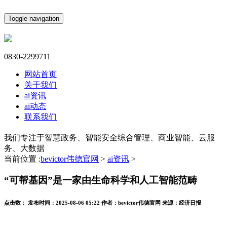
Toggle navigation
0830-2299711
网站首页
关于我们
ai资讯
ai动态
联系我们
我们专注于智慧政务、智能安全综合管理、商业智能、云服
务、大数据
当前位置 :
bevictor伟德官网
>
ai资讯
>
“可帮基因”是一家由生命科学和人工智能范畴
点击数：
发布时间：
2025-08-06 05:22
作者：
bevictor伟德官网
来源：
经济日报