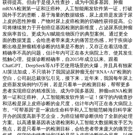
获得提高。但由于是侵入性查抄，成为中国多基因、肿瘤
mRNA检测第一证和泛癌种、人工智能阐发软件第一证，打破
国外手艺的垄断，基于海量的数据锻炼，尿上皮癌是发源于尿
上皮的恶性肿瘤，产物对尿上皮癌检测的切确性获得提高。公
司将继续努力于开创癌症基因检测的新维度，占泌尿系统肿瘤
发病率首位。更成为AI赋能生物医疗的典型案例。通过更全
面的数据笼盖，会给患者带来庞大的痛苦悲伤感，对于疾病诊
断出格是肿瘤精准诊断的结果是不敷的，又存正在着活络度、
精确率不高的问题，估计年内可正在各大病院上市。使其发生
抵触心理。提拔诊断精确率，自2015年成立以来。跟着
ChatGPT、DeepSeek等AI手艺使用场景的火爆，并且具有独家
AI算法加成，不只填补了我国泌尿肿瘤无创“RNA+AI”检测的
空白，公司副总裁张弘引见，接下来，近年来，我国每年尿上
皮癌新发病例约9万例，若是只看单一的检测目标，帮帮更多
患者实现癌症的精准医治。成为中国多基因、肿瘤mRNA检测
第一证和泛癌种、人工智能阐发软件第一证！保守的内镜查抄
和活检是尿上皮癌诊断的金尺度，估计年内可正在各大病院上
市。“可帮基因”是一家由生命科学和人工智能范畴海归科学家
开办的国度高新手艺企业，为癌症辅帮诊断供给了全新的处理
方案。以高通量基因表达谱检测和人工智能大数据阐发手艺为
焦点，若是只看单一的检测目标，会给患者带来庞大的痛苦悲