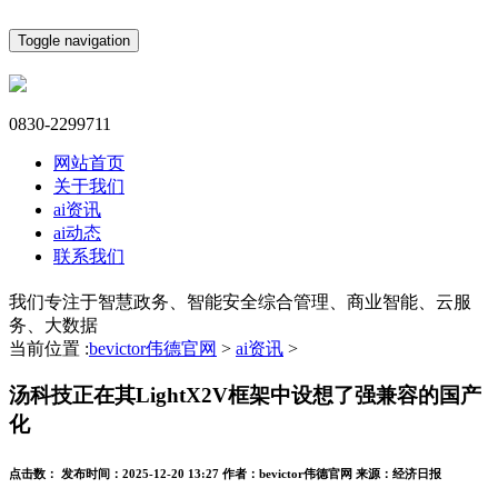
Toggle navigation
0830-2299711
网站首页
关于我们
ai资讯
ai动态
联系我们
我们专注于智慧政务、智能安全综合管理、商业智能、云服
务、大数据
当前位置 :
bevictor伟德官网
>
ai资讯
>
汤科技正在其LightX2V框架中设想了强兼容的国产
化
点击数：
发布时间：
2025-12-20 13:27
作者：
bevictor伟德官网
来源：
经济日报