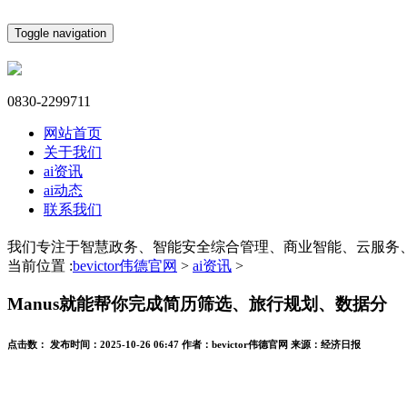
Toggle navigation
0830-2299711
网站首页
关于我们
ai资讯
ai动态
联系我们
我们专注于智慧政务、智能安全综合管理、商业智能、云服务
当前位置 :
bevictor伟德官网
>
ai资讯
>
Manus就能帮你完成简历筛选、旅行规划、数据分
点击数：
发布时间：
2025-10-26 06:47
作者：
bevictor伟德官网
来源：
经济日报