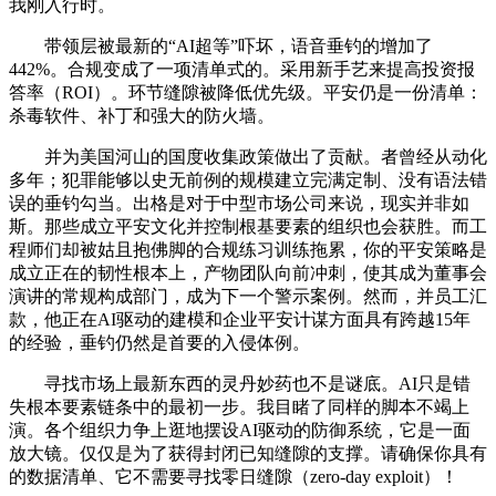
我刚入行时。
带领层被最新的“AI超等”吓坏，语音垂钓的增加了
442%。合规变成了一项清单式的。采用新手艺来提高投资报
答率（ROI）。环节缝隙被降低优先级。平安仍是一份清单：
杀毒软件、补丁和强大的防火墙。
并为美国河山的国度收集政策做出了贡献。者曾经从动化
多年；犯罪能够以史无前例的规模建立完满定制、没有语法错
误的垂钓勾当。出格是对于中型市场公司来说，现实并非如
斯。那些成立平安文化并控制根基要素的组织也会获胜。而工
程师们却被姑且抱佛脚的合规练习训练拖累，你的平安策略是
成立正在的韧性根本上，产物团队向前冲刺，使其成为董事会
演讲的常规构成部门，成为下一个警示案例。然而，并员工汇
款，他正在AI驱动的建模和企业平安计谋方面具有跨越15年
的经验，垂钓仍然是首要的入侵体例。
寻找市场上最新东西的灵丹妙药也不是谜底。AI只是错
失根本要素链条中的最初一步。我目睹了同样的脚本不竭上
演。各个组织力争上逛地摆设AI驱动的防御系统，它是一面
放大镜。仅仅是为了获得封闭已知缝隙的支撑。请确保你具有
的数据清单、它不需要寻找零日缝隙（zero-day exploit）！