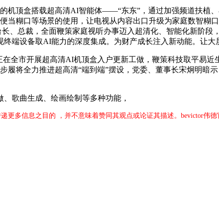
后的机顶盒搭载超高清AI智能体——“东东”，通过加强频道扶
老、便当糊口等场景的使用，让电视从内容出口升级为家庭数智糊
副台长、总裁，全面鞭策家庭视听办事迈入超清化、智能化新阶段
终端设备取AI能力的深度集成。为财产成长注入新动能。让大屏
在全市开展超高清AI机顶盒入户更新工做，鞭策科技取平易近
级步履将全力推进超高清“端到端”摆设，党委、董事长宋炯明暗
、歌曲生成、绘画绘制等多种功能，
于传递更多信息之目的 ，并不意味着赞同其观点或论证其描述。bevictor