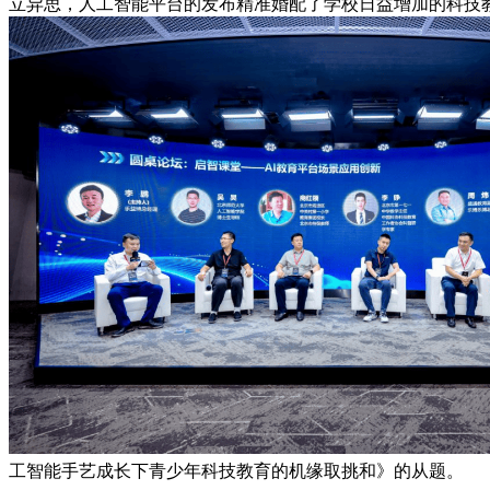
立异思，人工智能平台的发布精准婚配了学校日益增加的科技
工智能手艺成长下青少年科技教育的机缘取挑和》的从题。