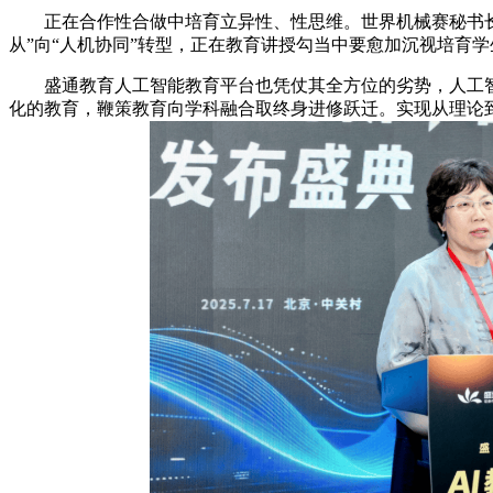
正在合作性合做中培育立异性、性思维。世界机械赛秘书长李
从”向“人机协同”转型，正在教育讲授勾当中要愈加沉视培育
盛通教育人工智能教育平台也凭仗其全方位的劣势，人工智
化的教育，鞭策教育向学科融合取终身进修跃迁。实现从理论