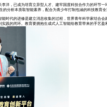
洋，已成为培育立异型人才、建牢国度科技合作力的环节一环
学生的分析本质取智能素养，配合为青少年打制包涵的科技教育
能时代的进修是建立消息收集的过程，世界青年科学家结合会副
到实践的闭环。教育要拥抱生成式人工智能给教育带来的手艺盈