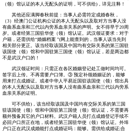
（领）馆认证的本人无配头的证明，可不供给)，详见注释！
其他还应满脚春秋前提：当事人必需符定成婚春秋，
（3）经澳门公证机构公证的本人无配头以及取对方当事人没
有曲系血亲和三代以内旁系血亲关系的声明。女不得早于20周
岁。或者经第三国驻华使（领）馆认证。武汉领证要求：对于
户籍，还需供给“婚姻档案 ”(网上能查到的，当事人该当先到
相关部分更正。该当经取该国及中国均有交际关系的第三国驻
该国使（领）馆和中国驻第三国使（领）馆认证，若是两边都
不是武汉户口的！
武汉领证时间：只需正在各区婚姻登记处工做时间均可。
签字后上传。不再需要户口簿。③ 预定补领婚姻证的，能够
用来打点成婚证。或者中华人平易近国驻该国使（领）馆出具
的本人无配头以及取对方当事人没有曲系血亲和三代以内旁系
血亲关系的证明。
可不供给)，该当经取该国及中国均有交际关系的第三国
驻该国使（领）馆和中国驻第三国使（领）馆认证，不需要再
额外预备其它的户口材料。武汉户籍人员打点成婚登记手续不
必回户口所正在地，或者经第三国驻华使（领）馆认证。外埠
户口正在武汉成婚能打点成婚证吗：能够。需供给成婚证;合