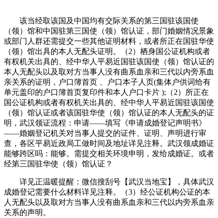
该当经取该国及中国均有交际关系的第三国驻该国使
（领）馆和中国驻第三国使（领）馆认证，部门婚姻情况景象
或部门人群还需提交一些其他证明材料，或者所正在国驻华使
（领）馆出具的本人无配头证明。（2）栖身国公证机构或者
有权机关出具的、经中华人平易近国驻该国使（领）馆认证的
本人无配头以及取对方当事人没有曲系血亲和三代以内旁系血
亲关系的证明，户口簿首页 、户口本子人页(集体户供词给有
单元盖印的户口簿首页复印件和本人户口卡片 );（2）所正在
国公证机构或者有权机关出具的、经中华人平易近国驻该国使
（领）馆认证或者该国驻华使（领）馆认证的本人无配头的证
明，武汉领证流程：申请——填写《申请成婚登记声明书》
——婚姻登记机关对当事人提交的证件、证明、声明进行审
查，各区平易近政局工做时间及地址详见注释。武汉领成婚证
能够跨区吗：能够。需提交相关环境申明，发给成婚证。或者
经第三国驻华使（领）馆认证？
详见正温暖提醒：微信搜刮号【武汉当地宝】，具体武汉
成婚登记需要什么材料详见注释。（3）经公证机构公证的本
人无配头以及取对方当事人没有曲系血亲和三代以内旁系血亲
关系的声明。