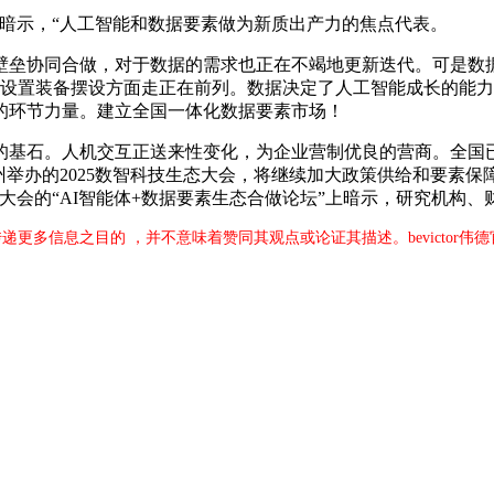
示，“人工智能和数据要素做为新质出产力的焦点代表。
垒协同合做，对于数据的需求也正在不竭地更新迭代。可是数据
设置装备摆设方面走正在前列。数据决定了人工智能成长的能力上
的环节力量。建立全国一体化数据要素市场！
石。人机交互正送来性变化，为企业营制优良的营商。全国已扶植
在广州举办的2025数智科技生态大会，将继续加大政策供给和要素
大会的“AI智能体+数据要素生态合做论坛”上暗示，研究机构、
于传递更多信息之目的 ，并不意味着赞同其观点或论证其描述。bevictor