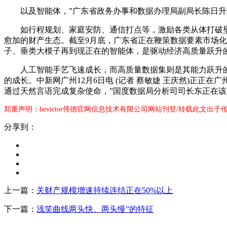
以及智能体，”广东省政务办事和数据办理局副局长陈日升暗
如行程规划、家庭安防、通信打点等，激励各类从体打破壁
愈加的财产生态。截至9月底，广东省正在鞭策数据要素市场化
子、垂类大模子再到现正在的智能体，是驱动经济高质量跃升
人工智能手艺飞速成长，而高质量数据集则是其能力跃升的基
的成长。中新网广州12月6日电 (记者 蔡敏婕 王庆然)正正
通过天然言语完成复杂使命，”国度数据局分析司司长东正在该
郑重声明：bevictor伟德官网信息技术有限公司网站刊登/转载此文出
分享到：
上一篇：
关财产规模增速持续连结正在50%以上
下一篇：
浅笑曲线两头快、两头慢”的特征