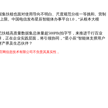
集扶植也面对使用导向不明白、尺度规范分歧一等挑和。营制
限。中国电信发布星辰智能体办事平台1.0，“从根本大模
高质量数据集总体量超500PB(拍字节，来推进千行百业
保障，正在企业实践层面，将引领协同，“星小辰”智能体支撑用户
财产界及生态伙伴？
伟德官网信息技术有限公司不负责其真实性 。