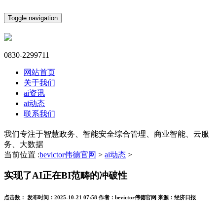
Toggle navigation
0830-2299711
网站首页
关于我们
ai资讯
ai动态
联系我们
我们专注于智慧政务、智能安全综合管理、商业智能、云服
务、大数据
当前位置 :
bevictor伟德官网
>
ai动态
>
实现了AI正在BI范畴的冲破性
点击数：
发布时间：
2025-10-21 07:58
作者：
bevictor伟德官网
来源：
经济日报