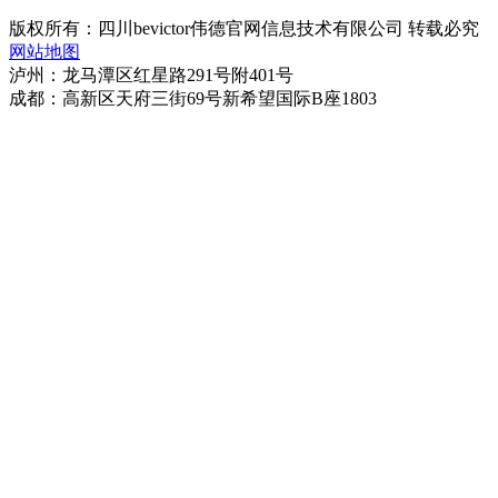
版权所有：四川bevictor伟德官网信息技术有限公司 转载必究
网站地图
泸州：龙马潭区红星路291号附401号
成都：高新区天府三街69号新希望国际B座1803