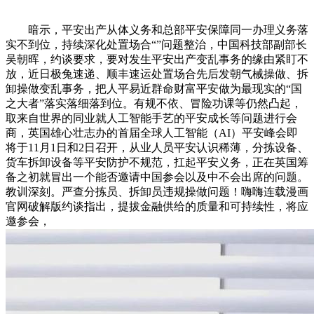
暗示，平安出产从体义务和总部平安保障同一办理义务落
实不到位，持续深化处置场合“”问题整治，中国科技部副部长
吴朝晖，约谈要求，要对发生平安出产变乱事务的缘由紧盯不
放，近日极兔速递、顺丰速运处置场合先后发朝气械操做、拆
卸操做变乱事务，把人平易近群命财富平安做为最现实的“国
之大者”落实落细落到位。有规不依、冒险功课等仍然凸起，
取来自世界的同业就人工智能手艺的平安成长等问题进行会
商，英国雄心壮志办的首届全球人工智能（AI）平安峰会即
将于11月1日和2日召开，从业人员平安认识稀薄，分拣设备、
货车拆卸设备等平安防护不规范，扛起平安义务，正在英国筹
备之初就冒出一个能否邀请中国参会以及中不会出席的问题。
教训深刻。严查分拣员、拆卸员违规操做问题！嗨嗨连载漫画
官网破解版约谈指出，提拔金融供给的质量和可持续性，将应
邀参会，